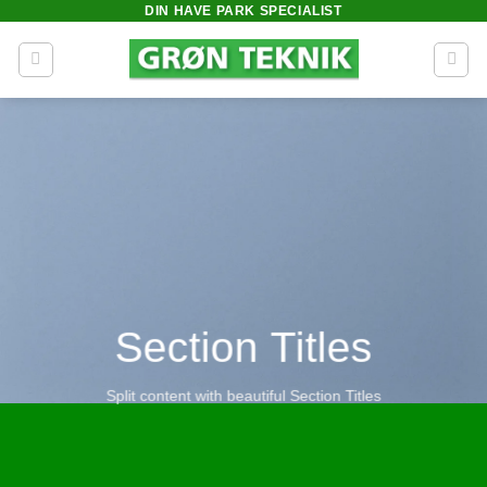
DIN HAVE PARK SPECIALIST
Fortsæt
til
indhold
Section Titles
Split content with beautiful Section Titles