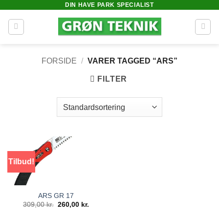
DIN HAVE PARK SPECIALIST
Fortsæt
til
indhold
FORSIDE
/
VARER TAGGED “ARS”
FILTER
Tilbud!
ARS GR 17
Den
Den
309,00
kr.
260,00
kr.
oprindelige
aktuelle
pris
pris