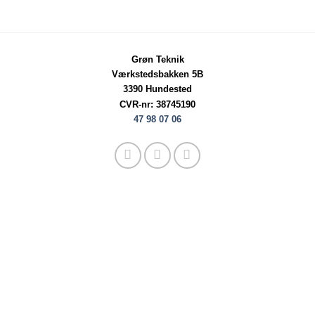
var:
er:
309,00 kr..
260,00 kr..
Grøn Teknik
Værkstedsbakken 5B
3390 Hundested
CVR-nr: 38745190
47 98 07 06